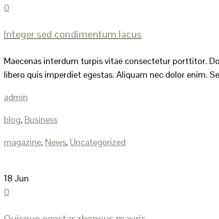
0
Integer sed condimentum lacus
Maecenas interdum turpis vitae consectetur porttitor. Don
libero quis imperdiet egestas. Aliquam nec dolor enim. Se
admin
blog
,
Business
magazine
,
News
,
Uncategorized
18
Jun
0
Quisque egestas rhoncus mauris