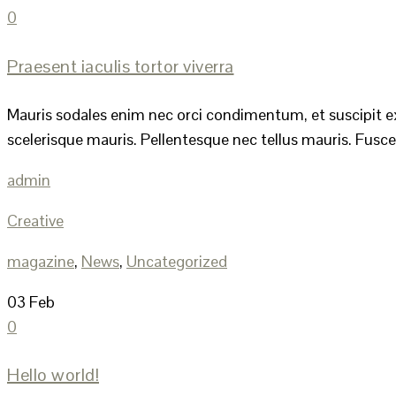
0
Praesent iaculis tortor viverra
Mauris sodales enim nec orci condimentum, et suscipit ex 
scelerisque mauris. Pellentesque nec tellus mauris. Fusce 
admin
Creative
magazine
,
News
,
Uncategorized
03
Feb
0
Hello world!