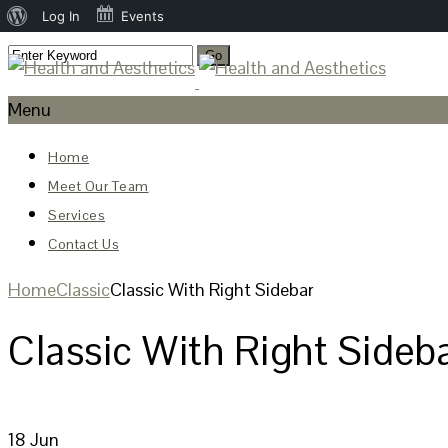
About
Log In
Events
WordPress
Menu
Home
Meet Our Team
Services
Contact Us
Home
Classic
Classic With Right Sidebar
Classic With Right Sideb
18
Jun